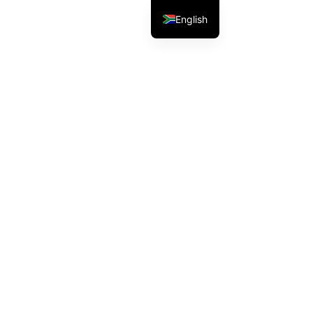
English
odukte zu bieten.
tzteil- und Supportanfragen schnell